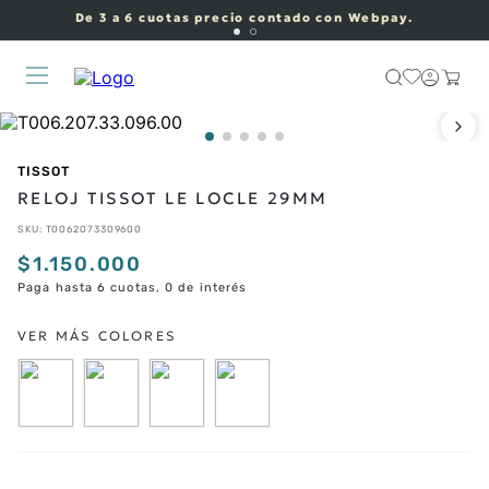
De 3 a 6 cuotas precio contado con Webpay.
TISSOT
RELOJ TISSOT LE LOCLE 29MM
SKU
:
T0062073309600
$
1
.
150
.
000
Paga hasta 6 cuotas, 0 de interés