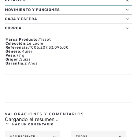
MOVIMIENTO Y FUNCIONES
CAJA Y ESFERA
CORREA
Marca Producto
:
Tissot
Colección
:
Le Locle
Referencia
:
T006.207.33.096.00
Género
:
Mujer
Peso
:
77 g
Origen
:
Suiza
Garantía
:
2 Años
Cargando el resumen…
HAZ UN COMENTARIO
MÁS RECIENTE
TODOS