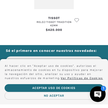
TISSOT
ENVIAR COMENTARIO
RELOJ TISSOT TRADITION
42MM
$
420
.
000
Sé el primero en conocer nuestras novedades:
Al hacer clic en "Aceptar uso de cookies", autorizas el
almacenamiento de cookies en tu dispositivo para mejorar
Forma parte de nuestros clientes exclusivos.
la navegación del sitio, analizar su uso y ayudar en
nuestros esfuerzos de marketing.
Ver Políticas de Cookies
ACEPTAR USO DE COOKIES
Centro de Ayuda
NO ACEPTAR