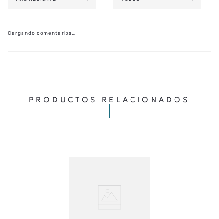
AGREGAR COMENTARIO
TÍTULO
Cargando comentarios…
★
★
★
★
★
CALIFICA EL PRODUCTO DE 1 A 5 ESTRELLAS
TU NOMBRE
PRODUCTOS RELACIONADOS
TU UBICACIÓN
DIRECCIÓN DE EMAIL
ESCRIBE UN COMENTARIO