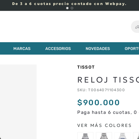
De 3 a 6 cuotas precio contado con Webpay.
¿Q
MARCAS
ACCESORIOS
NOVEDADES
OPORT
TISSOT
RELOJ TISS
SKU
:
T0064071104300
$
900
.
000
Paga hasta 6 cuotas, 0 