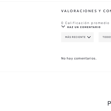
0 Calificación promedio
HAZ UN COMENTARIO
MÁS RECIENTE
TODO
AGREGAR COMENTAR
TÍTULO
No hay comentarios.
CALIFICA EL PRODUCTO DE 1 A 
TU NOMBRE