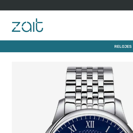
$
900
.
000
RELOJ TISSOT LE LOCLE 39MM
RELOJES