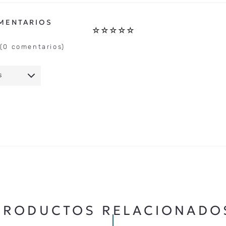
☆
☆
☆
☆
☆
(0 comentarios)
S
IO
★
★
★
★
★
5 ESTRELLAS
PRODUCTOS RELACIONADO