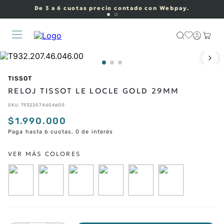
De 3 a 6 cuotas precio contado con Webpay.
TISSOT
RELOJ TISSOT LE LOCLE GOLD 29MM
SKU
:
T9322074604600
$
1
.
990
.
000
Paga hasta 6 cuotas, 0 de interés