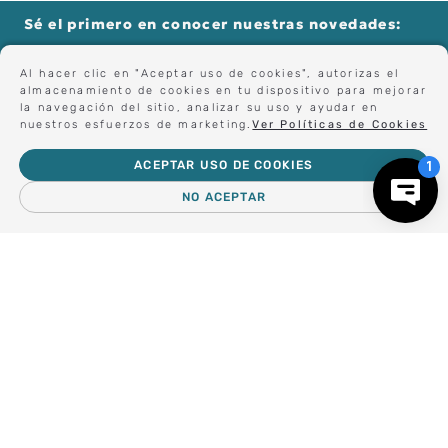
Sé el primero en conocer nuestras novedades:
Al hacer clic en "Aceptar uso de cookies", autorizas el
almacenamiento de cookies en tu dispositivo para mejorar
Forma parte de nuestros clientes exclusivos.
la navegación del sitio, analizar su uso y ayudar en
nuestros esfuerzos de marketing.
Ver Políticas de Cookies
ACEPTAR USO DE COOKIES
Centro de Ayuda
NO ACEPTAR
－
＋
AGREGAR AL CARRO
Nosotros
Compra empresa
Regalos Corporativos