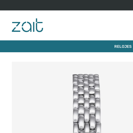
$
420
.
0
RELOJ TISSOT LOVELY ROUND 19.5MM
RELOJES