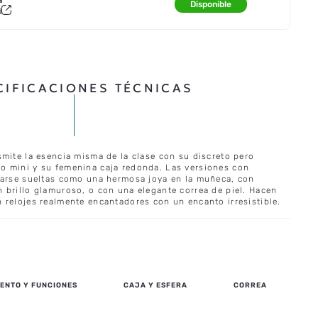
Disponible
a
CIFICACIONES TÉCNICAS
smite la esencia misma de la clase con su discreto pero
o mini y su femenina caja redonda. Las versiones con
varse sueltas como una hermosa joya en la muñeca, con
 brillo glamuroso, o con una elegante correa de piel. Hacen
 relojes realmente encantadores con un encanto irresistible.
ENTO Y FUNCIONES
CAJA Y ESFERA
CORREA