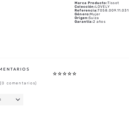
Marca Producto
:
Tissot
Colección
:
LOVELY
Referencia
:
T058.009.11.031
Género
:
Mujer
Origen
:
Suiza
Garantía
:
2 años
☆
☆
☆
☆
☆
(0 comentarios)
S
IO