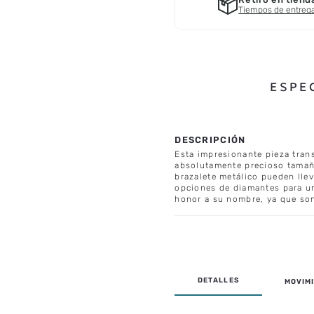
Tiempos de entreg
ESPE
Esta impresionante pieza tran
absolutamente precioso tamañ
brazalete metálico pueden lle
opciones de diamantes para un
honor a su nombre, ya que son
MOVIMI