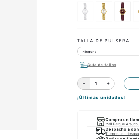
TALLA DE PULSERA
Ninguno
Guía de tallas
－
＋
¡Últimas unidades!
Compra en tien
Mall Parque Arauco, 
Despacho a domi
Tiempos de despa
Retiro en tiend