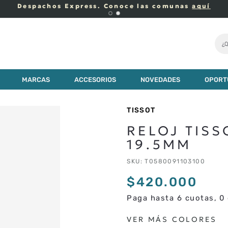
Despachos Express. Conoce las comunas
aquí
¿Q
00
MARCAS
ACCESORIOS
NOVEDADES
OPORT
TISSOT
RELOJ TIS
19.5MM
SKU
:
T0580091103100
$
420
.
000
Paga hasta 6 cuotas, 0 