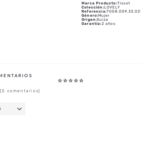
Marca Producto
:
Tissot
Colección
:
LOVELY
Referencia
:
T058.009.33.03
Género
:
Mujer
Origen
:
Suiza
Garantía
:
2 años
☆
☆
☆
☆
☆
(0 comentarios)
S
IO