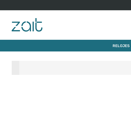
$
540
.
0
RELOJ TISSOT LOVELY ROUND 19.5MM
RELOJES