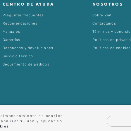
CENTRO DE AYUDA
NOSOTROS
Preguntas frecuentes
Sobre Zait
Recomendaciones
Contáctanos
Manuales
Términos y condici
Garantías
Políticas de privaci
Despachos y devoluciones
Políticas de cookies
Servício técnico
Seguimiento de pedidos
el almacenamiento de cookies
 analizar su uso y ayudar en
kies
023 Importadora y Comercializadora Altea Ltda. Todos los derechos reserva