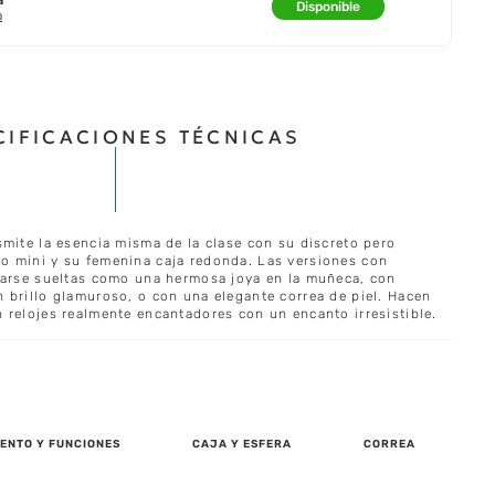
Disponible
a
CIFICACIONES TÉCNICAS
smite la esencia misma de la clase con su discreto pero
o mini y su femenina caja redonda. Las versiones con
varse sueltas como una hermosa joya en la muñeca, con
 brillo glamuroso, o con una elegante correa de piel. Hacen
 relojes realmente encantadores con un encanto irresistible.
ENTO Y FUNCIONES
CAJA Y ESFERA
CORREA