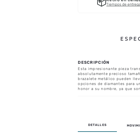
Tiempos de entreg
ESPE
Esta impresionante pieza tran
absolutamente precioso tamañ
brazalete metálico pueden lle
opciones de diamantes para un
honor a su nombre, ya que son
MOVIMI