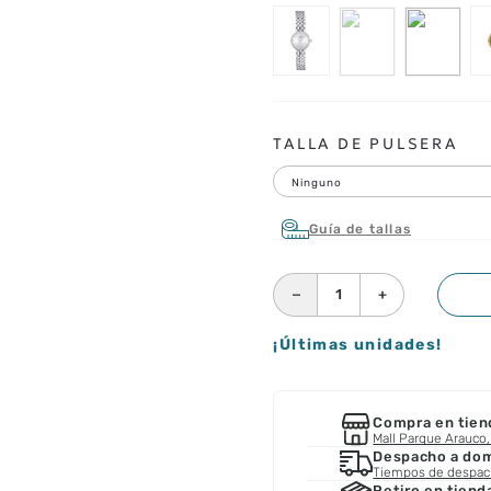
TALLA DE PULSERA
Ninguno
Guía de tallas
－
＋
¡Últimas unidades!
Compra en tien
Mall Parque Arauco, 
Despacho a domi
Tiempos de despa
Retiro en tiend