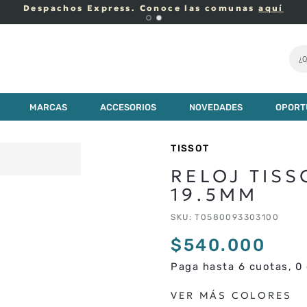
Despachos Express. Conoce las comunas
aquí
¿Q
00
MARCAS
ACCESORIOS
NOVEDADES
OPORT
TISSOT
RELOJ TIS
19.5MM
SKU
:
T0580093303100
$
540
.
000
Paga hasta 6 cuotas, 0 