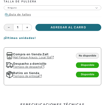
TALLA DE PULSERA
Ninguno
Guía de tallas
－
＋
AGREGAR AL CARRO
¡Últimas unidades!
Compra en tienda Zait
No disponible
Mall Parque Arauco, Local 156
Despacho a domicilio
Disponible
Tiempos de despacho
Retiro en tienda
Disponible
Tiempos de entrega
ESPECIFICACIONES TÉCNICAS