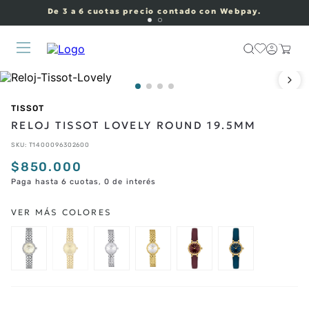
De 3 a 6 cuotas precio contado con Webpay.
TISSOT
RELOJ TISSOT LOVELY ROUND 19.5MM
SKU
:
T1400096302600
$
850
.
000
Paga hasta 6 cuotas, 0 de interés