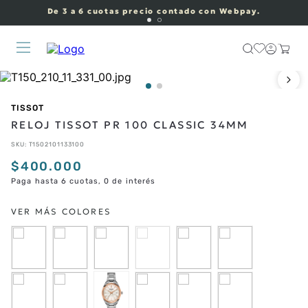
De 3 a 6 cuotas precio contado con Webpay.
TISSOT
RELOJ TISSOT PR 100 CLASSIC 34MM
SKU
:
T1502101133100
$
400
.
000
Paga hasta 6 cuotas, 0 de interés