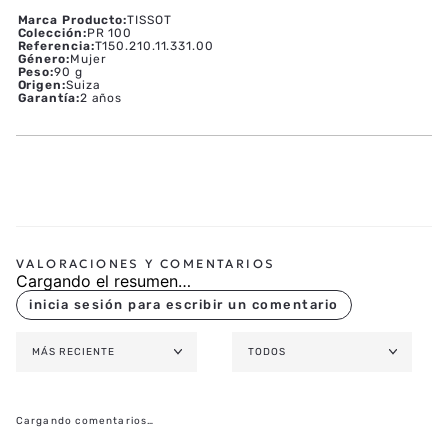
Marca Producto
:
TISSOT
Colección
:
PR 100
Referencia
:
T150.210.11.331.00
Género
:
Mujer
Peso
:
90 g
Origen
:
Suiza
Garantía
:
2 años
Cargando el resumen…
MÁS RECIENTE
TODOS
Cargando comentarios…