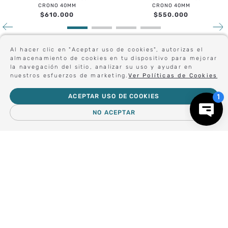
CRONO 40MM
CRONO 40MM
$
610
.
000
$
550
.
000
Al hacer clic en "Aceptar uso de cookies", autorizas el
Sé el primero en conocer nuestras novedades:
almacenamiento de cookies en tu dispositivo para mejorar
la navegación del sitio, analizar su uso y ayudar en
nuestros esfuerzos de marketing.
Ver Políticas de Cookies
ACEPTAR USO DE COOKIES
Forma parte de nuestros clientes exclusivos.
NO ACEPTAR
－
＋
AGREGAR AL CARRO
Centro de Ayuda
Nosotros
Compra empresa