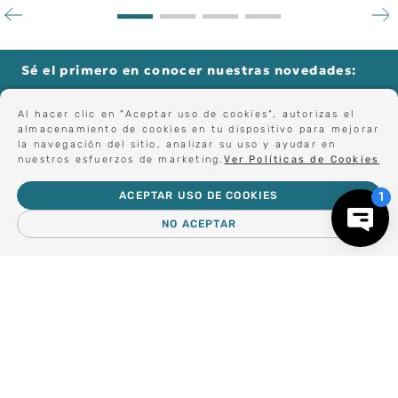
TISSOT
TISSOT
RELOJ TISSOT PR 100
RELOJ TISSOT PR 100
CRONO 40MM
CRONO 40MM
$
610
.
000
$
550
.
000
Al hacer clic en "Aceptar uso de cookies", autorizas el
almacenamiento de cookies en tu dispositivo para mejorar
la navegación del sitio, analizar su uso y ayudar en
nuestros esfuerzos de marketing.
Ver Políticas de Cookies
Sé el primero en conocer nuestras novedades:
ACEPTAR USO DE COOKIES
NO ACEPTAR
Forma parte de nuestros clientes exclusivos.
－
＋
AGREGAR AL CARRO
Centro de Ayuda
Nosotros