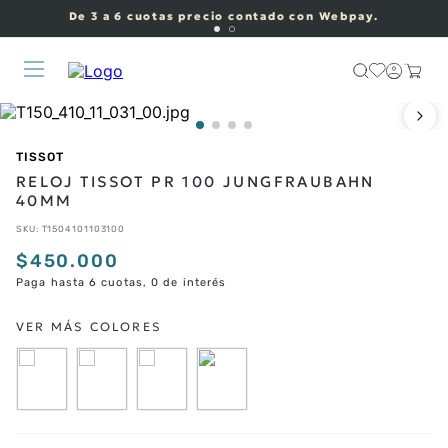
De 3 a 6 cuotas precio contado con Webpay.
TISSOT
RELOJ TISSOT PR 100 JUNGFRAUBAHN
40MM
SKU
:
T1504101103100
$
450
.
000
Paga hasta 6 cuotas, 0 de interés