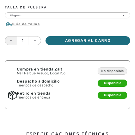
CORREAS ADICIONALES
TALLA DE PULSERA
Ninguno
Guía de tallas
－
＋
AGREGAR AL CARRO
Compra en tienda Zait
No disponible
Mall Parque Arauco, Local 156
Despacho a domicilio
Disponible
Tiempos de despacho
Retiro en tienda
Disponible
Tiempos de entrega