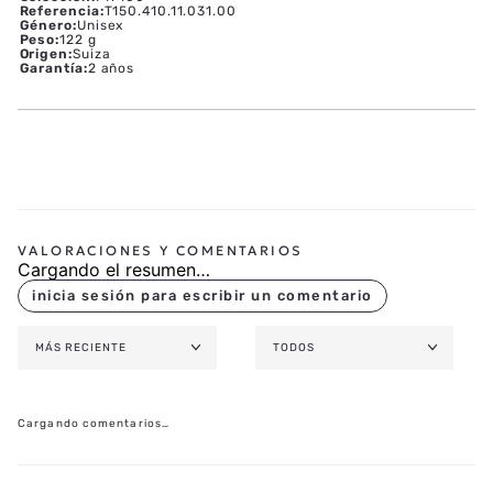
CAJA Y ESFERA
CORREA
Marca Producto
:
Tissot
Colección
:
PR 100
Referencia
:
T150.410.11.031.00
Género
:
Unisex
Peso
:
122 g
Origen
:
Suiza
Garantía
:
2 años
Cargando el resumen…
MÁS RECIENTE
TODOS