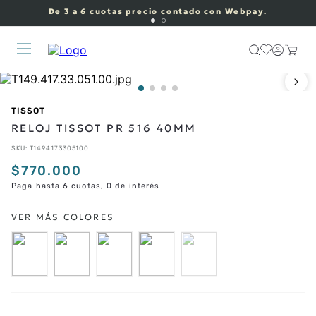
De 3 a 6 cuotas precio contado con Webpay.
TISSOT
RELOJ TISSOT PR 516 40MM
SKU
:
T1494173305100
$
770
.
000
Paga hasta 6 cuotas, 0 de interés
CORREAS ADICIONALES