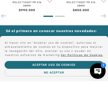
TISSOT
TISSOT
RELOJ TISSOT PR 516
RELOJ TISSOT PR 516
38MM
38MM
$
990
.
000
$
850
.
000
Al hacer clic en "Aceptar uso de cookies", autorizas el
almacenamiento de cookies en tu dispositivo para mejorar
la navegación del sitio, analizar su uso y ayudar en
nuestros esfuerzos de marketing.
Ver Políticas de Cookies
Sé el primero en conocer nuestras novedades:
ACEPTAR USO DE COOKIES
NO ACEPTAR
Forma parte de nuestros clientes exclusivos.
－
＋
AGREGAR AL CARRO
Centro de Ayuda