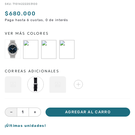
SKU
:
T1514222203100
$
680
.
000
Paga hasta 6 cuotas, 0 de interés
CORREAS ADICIONALES
－
＋
AGREGAR AL CARRO
¡Últimas unidades!