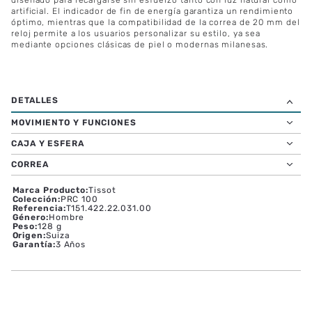
artificial. El indicador de fin de energía garantiza un rendimiento
óptimo, mientras que la compatibilidad de la correa de 20 mm del
reloj permite a los usuarios personalizar su estilo, ya sea
mediante opciones clásicas de piel o modernas milanesas.
MOVIMIENTO Y FUNCIONES
CAJA Y ESFERA
CORREA
Marca Producto
:
Tissot
Colección
:
PRC 100
Referencia
:
T151.422.22.031.00
Género
:
Hombre
Peso
:
128 g
Origen
:
Suiza
Garantía
:
3 Años