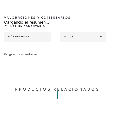
Cargando el resumen…
HAZ UN COMENTARIO
MÁS RECIENTE
TODOS
AGREGAR COMENTARIO
TÍTULO
Cargando comentarios…
★
★
★
★
★
CALIFICA EL PRODUCTO DE 1 A 5 ESTRELLAS
TU NOMBRE
PRODUCTOS RELACIONADOS
TU UBICACIÓN
DIRECCIÓN DE EMAIL