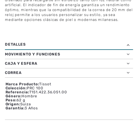
artificial. El indicador de fin de energía garantiza un rendimiento
óptimo, mientras que la compatibilidad de la correa de 20 mm del
reloj permite a los usuarios personalizar su estilo, ya sea
mediante opciones clásicas de piel o modernas milanesas.
MOVIMIENTO Y FUNCIONES
CAJA Y ESFERA
CORREA
Marca Producto
:
Tissot
Colección
:
PRC 100
Referencia
:
T151.422.36.051.00
Género
:
Hombre
Peso
:
62 g
Origen
:
Suiza
Garantía
:
3 Años