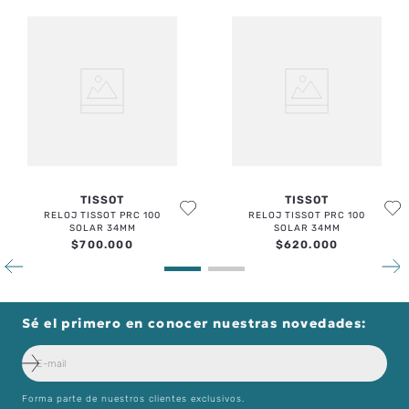
ESCRIBE UN COMENTARIO
TISSOT
TISSOT
ENVIAR COMENTARIO
RELOJ TISSOT PRC 100
RELOJ TISSOT PRC 100
SOLAR 34MM
SOLAR 34MM
$
700
.
000
$
620
.
000
Sé el primero en conocer nuestras novedades:
Forma parte de nuestros clientes exclusivos.