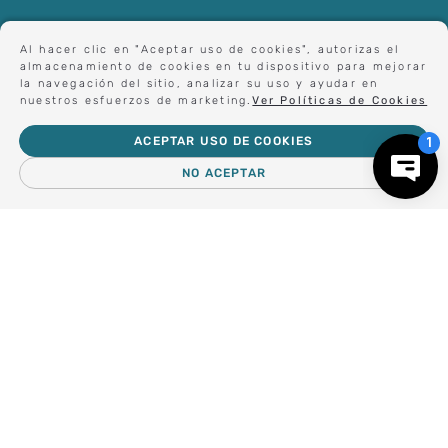
Al hacer clic en "Aceptar uso de cookies", autorizas el
Forma parte de nuestros clientes exclusivos.
almacenamiento de cookies en tu dispositivo para mejorar
la navegación del sitio, analizar su uso y ayudar en
nuestros esfuerzos de marketing.
Ver Políticas de Cookies
ACEPTAR USO DE COOKIES
Centro de Ayuda
NO ACEPTAR
－
＋
AGREGAR AL CARRO
Nosotros
Compra empresa
Regalos Corporativos
Busca Inspiración