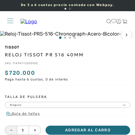
De 3 a 6 cuotas precio contado con Webpay.
TISSOT
RELOJ TISSOT PR 516 40MM
SKU
:
T1494172205100
$
720
.
000
Paga hasta 6 cuotas, 0 de interés
CORREAS ADICIONALES
TALLA DE PULSERA