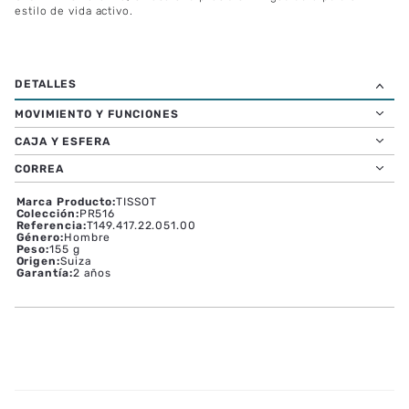
El Tissot PR516 Cronógrafo Cuarzo: una versión contemporánea
del diseño de 1970. Este reloj luce una caja de acero inoxidable
de 40 mm, y una dinámica esfera, que encarna el espíritu de la
velocidad y la precisión. Equipado con el movimiento de cuarzo
G10.212 Powerdrive, ofrece una precisión inigualable para un
estilo de vida activo.
MOVIMIENTO Y FUNCIONES
CAJA Y ESFERA
CORREA
Marca Producto
:
TISSOT
Colección
:
PR516
Referencia
:
T149.417.22.051.00
Género
:
Hombre
Peso
:
155 g
Origen
:
Suiza
Garantía
:
2 años