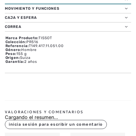
El PR516 Chronograph Quartz es un clásico moderno, que se
funde con la rica herencia de Tissot.
MOVIMIENTO Y FUNCIONES
CAJA Y ESFERA
CORREA
Marca Producto
:
TISSOT
Colección
:
PR516
Referencia
:
T149.417.11.051.00
Género
:
Hombre
Peso
:
155 g
Origen
:
Suiza
Garantía
:
2 años