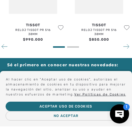
TISSOT
TISSOT
RELOJ TISSOT PR 516
RELOJ TISSOT PR 516
38MM
38MM
$
990
.
000
$
850
.
000
Al hacer clic en "Aceptar uso de cookies", autorizas el
almacenamiento de cookies en tu dispositivo para mejorar
la navegación del sitio, analizar su uso y ayudar en
nuestros esfuerzos de marketing.
Ver Políticas de Cookies
Sé el primero en conocer nuestras novedades:
ACEPTAR USO DE COOKIES
NO ACEPTAR
Forma parte de nuestros clientes exclusivos.
－
＋
AGREGAR AL CARRO