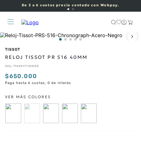
De 3 a 6 cuotas precio contado con Webpay.
TISSOT
RELOJ TISSOT PR 516 40MM
SKU
:
T1494171105100
$
650
.
000
Paga hasta 6 cuotas, 0 de interés
CORREAS ADICIONALES