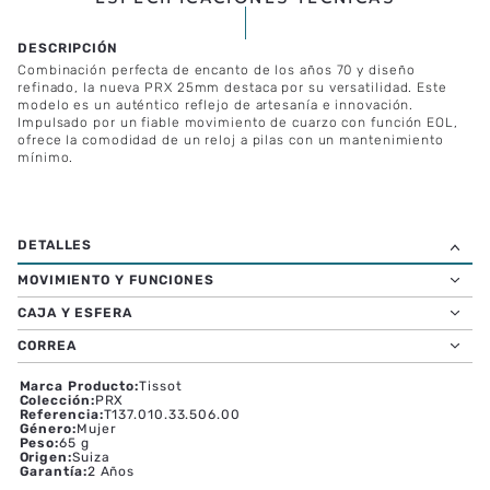
Combinación perfecta de encanto de los años 70 y diseño
refinado, la nueva PRX 25mm destaca por su versatilidad. Este
modelo es un auténtico reflejo de artesanía e innovación.
Impulsado por un fiable movimiento de cuarzo con función EOL,
ofrece la comodidad de un reloj a pilas con un mantenimiento
mínimo.
MOVIMIENTO Y FUNCIONES
CAJA Y ESFERA
CORREA
Marca Producto
:
Tissot
Colección
:
PRX
Referencia
:
T137.010.33.506.00
Género
:
Mujer
Peso
:
65 g
Origen
:
Suiza
Garantía
:
2 Años