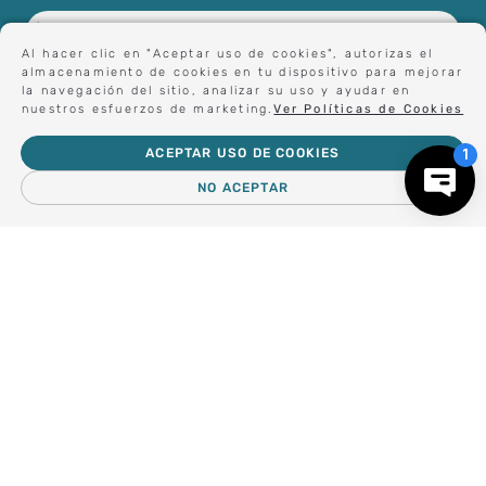
Al hacer clic en "Aceptar uso de cookies", autorizas el
almacenamiento de cookies en tu dispositivo para mejorar
Forma parte de nuestros clientes exclusivos.
la navegación del sitio, analizar su uso y ayudar en
nuestros esfuerzos de marketing.
Ver Políticas de Cookies
ACEPTAR USO DE COOKIES
Centro de Ayuda
NO ACEPTAR
－
＋
AGREGAR AL CARRO
Nosotros
Compra empresa
Regalos Corporativos
Busca Inspiración