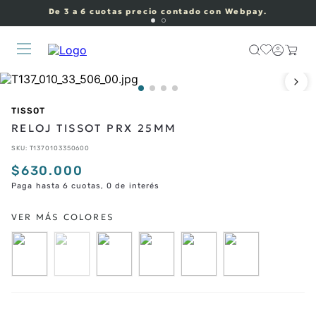
De 3 a 6 cuotas precio contado con Webpay.
TISSOT
RELOJ TISSOT PRX 25MM
SKU
:
T1370103350600
$
630
.
000
Paga hasta 6 cuotas, 0 de interés