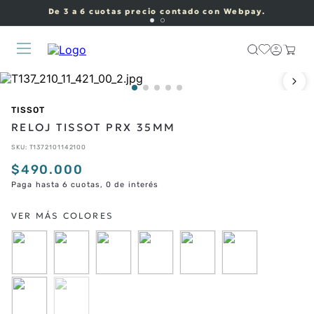
De 3 a 6 cuotas precio contado con Webpay.
TISSOT
RELOJ TISSOT PRX 35MM
SKU
:
T1372101142100
$
490
.
000
Paga hasta 6 cuotas, 0 de interés