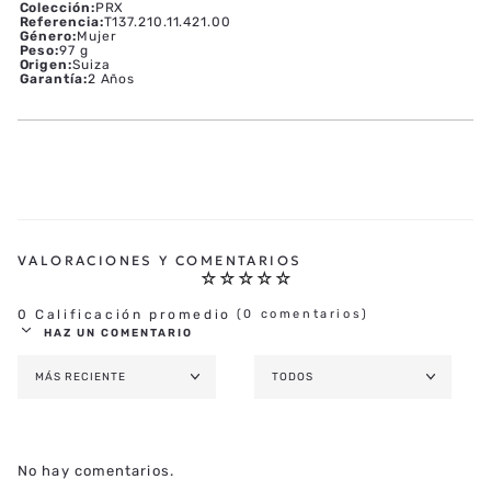
Colección
:
PRX
Referencia
:
T137.210.11.421.00
Género
:
Mujer
Peso
:
97 g
Origen
:
Suiza
Garantía
:
2 Años
☆
☆
☆
☆
☆
0 Calificación promedio
(0 comentarios)
HAZ UN COMENTARIO
MÁS RECIENTE
TODOS
AGREGAR COMENTARIO
TÍTULO
No hay comentarios.