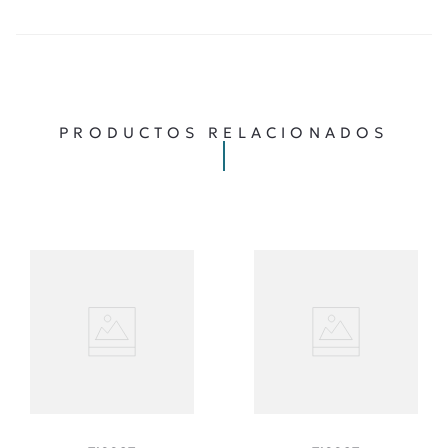
★
★
★
★
★
CALIFICA EL PRODUCTO DE 1 A 5 ESTRELLAS
TU NOMBRE
TU UBICACIÓN
PRODUCTOS RELACIONADOS
DIRECCIÓN DE EMAIL
ESCRIBE UN COMENTARIO
ENVIAR COMENTARIO