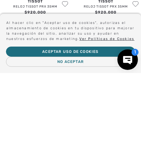
TISSOT
TISSOT
RELOJ TISSOT PRX 35MM
RELOJ TISSOT PRX 35MM
$
920
.
000
$
920
.
000
Al hacer clic en "Aceptar uso de cookies", autorizas el
almacenamiento de cookies en tu dispositivo para mejorar
la navegación del sitio, analizar su uso y ayudar en
Sé el primero en conocer nuestras novedades:
nuestros esfuerzos de marketing.
Ver Políticas de Cookies
ACEPTAR USO DE COOKIES
NO ACEPTAR
Forma parte de nuestros clientes exclusivos.
－
＋
AGREGAR AL CARRO
Centro de Ayuda
Nosotros