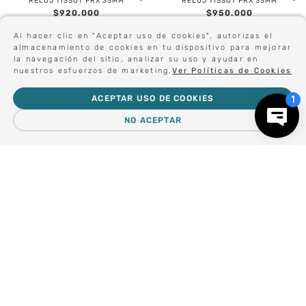
RELOJ TISSOT PRX 35MM
RELOJ TISSOT PRX 35MM
$
920
.
000
$
950
.
000
Al hacer clic en "Aceptar uso de cookies", autorizas el
almacenamiento de cookies en tu dispositivo para mejorar
la navegación del sitio, analizar su uso y ayudar en
Sé el primero en conocer nuestras novedades:
nuestros esfuerzos de marketing.
Ver Políticas de Cookies
ACEPTAR USO DE COOKIES
NO ACEPTAR
Forma parte de nuestros clientes exclusivos.
－
＋
AGREGAR AL CARRO
Centro de Ayuda
Nosotros
Compra empresa