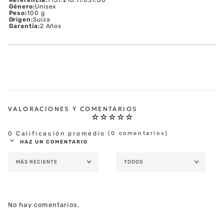
Género
:
Unisex
Peso
:
100 g
Origen
:
Suiza
Garantía
:
2 Años
☆
☆
☆
☆
☆
0 Calificación promedio
(0 comentarios)
HAZ UN COMENTARIO
MÁS RECIENTE
TODOS
AGREGAR COMENTARIO
TÍTULO
No hay comentarios.
★
★
★
★
★
CALIFICA EL PRODUCTO DE 1 A 5 ESTRELLAS