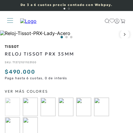
De 3 a 6 cuotas precio contado con Webpay.
TISSOT
RELOJ TISSOT PRX 35MM
SKU
:
T1372101103100
$
490
.
000
Paga hasta 6 cuotas, 0 de interés