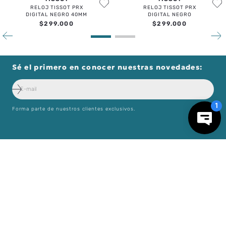
TISSOT
TISSOT
RELOJ TISSOT PRX
RELOJ TISSOT PRX
DIGITAL NEGRO 40MM
DIGITAL NEGRO
$
299
.
000
$
299
.
000
Sé el primero en conocer nuestras novedades:
－
＋
AGREGAR AL CARRO
Forma parte de nuestros clientes exclusivos.
Centro de Ayuda