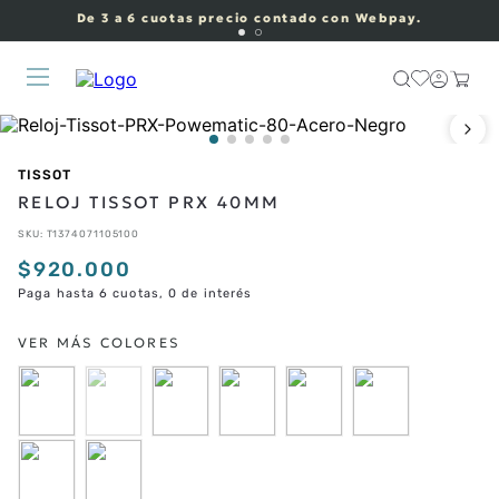
De 3 a 6 cuotas precio contado con Webpay.
TISSOT
RELOJ TISSOT PRX 40MM
SKU
:
T1374071105100
$
920
.
000
Paga hasta 6 cuotas, 0 de interés