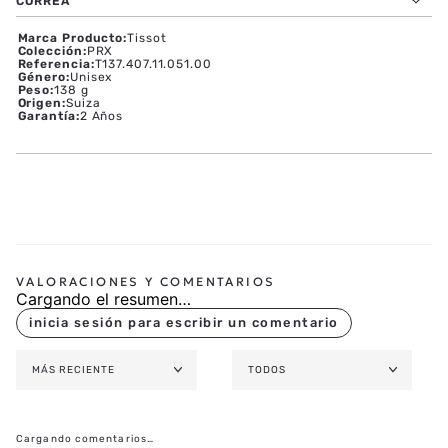
MOVIMIENTO Y FUNCIONES
CAJA Y ESFERA
CORREA
Marca Producto
:
Tissot
Colección
:
PRX
Referencia
:
T137.407.11.051.00
Género
:
Unisex
Peso
:
138 g
Origen
:
Suiza
Garantía
:
2 Años
Cargando el resumen…