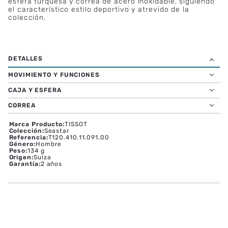
brazaletes se pueden intercambiar gracias al sencillo
sistema de cambio rápido de correas de Tissot, lo que
permite al propietario elegir entre una amplia gama de
correas Tissot compatibles y personalizar su reloj para
adaptarlo a su estado de ánimo o a la ocasión. Descubra
la estética única de esta versión con su bisel mineral,
esfera turquesa y correa de acero inoxidable, siguiendo
el característico estilo deportivo y atrevido de la
colección.
MOVIMIENTO Y FUNCIONES
CAJA Y ESFERA
CORREA
Marca Producto
:
TISSOT
Colección
:
Seastar
Referencia
:
T120.410.11.091.00
Género
:
Hombre
Peso
:
134 g
Origen
:
Suiza
Garantía
:
2 años