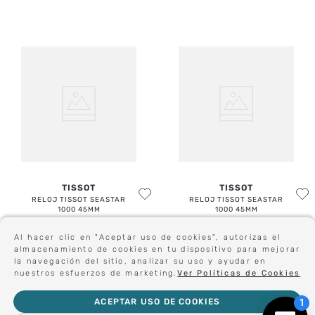
PRODUCTOS RELACIONADOS
Al hacer clic en "Aceptar uso de cookies", autorizas el
almacenamiento de cookies en tu dispositivo para mejorar
la navegación del sitio, analizar su uso y ayudar en
TISSOT
TISSOT
nuestros esfuerzos de marketing.
Ver Políticas de Cookies
RELOJ TISSOT SEASTAR
RELOJ TISSOT SEASTAR
1000 45MM
1000 45MM
$
770
.
000
$
770
.
000
ACEPTAR USO DE COOKIES