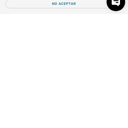
NO ACEPTAR
Sé el primero en conocer nuestras novedades:
－
＋
AGREGAR AL CARRO
Forma parte de nuestros clientes exclusivos.
Centro de Ayuda
Nosotros
Compra empresa
Regalos Corporativos