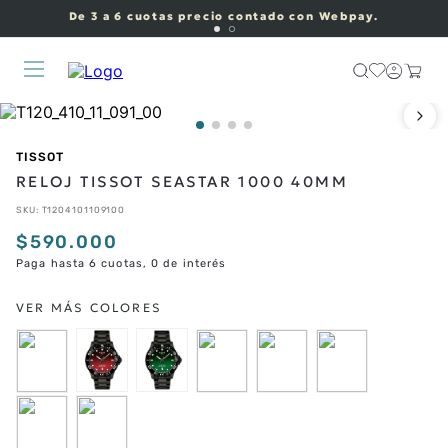
De 3 a 6 cuotas precio contado con Webpay.
TISSOT
RELOJ TISSOT SEASTAR 1000 40MM
SKU
:
T1204101109100
$
590
.
000
Paga hasta 6 cuotas, 0 de interés