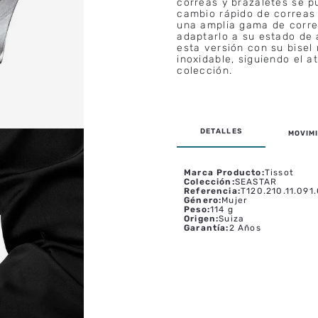
correas y brazaletes se p
cambio rápido de correas d
una amplia gama de correa
adaptarlo a su estado de 
esta versión con su bisel
inoxidable, siguiendo el a
colección.
MOVIMI
Marca Producto
:
Tissot
Colección
:
SEASTAR
Referencia
:
T120.210.11.091
Género
:
Mujer
Peso
:
114 g
Origen
:
Suiza
Garantía
:
2 Años