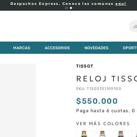
Despachos Express. Conoce las comunas
aquí
¿Q
MARCAS
ACCESORIOS
NOVEDADES
OPORT
TISSOT
RELOJ TISS
SKU
:
T1202101109100
$
550
.
000
Paga hasta 6 cuotas, 0 