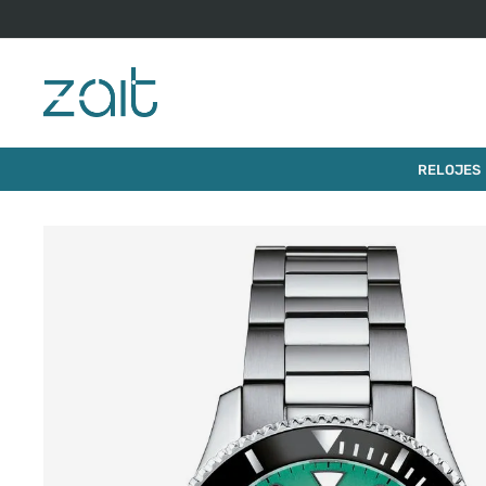
$
550
.
000
RELOJ TISSOT SEASTAR 1000 36MM
RELOJES