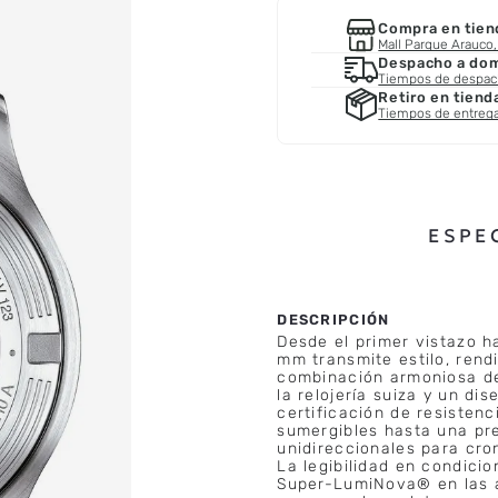
Compra en tien
Mall Parque Arauco, 
Despacho a domi
Tiempos de despa
Retiro en tiend
Tiempos de entreg
ESPE
Desde el primer vistazo h
mm transmite estilo, rend
combinación armoniosa de
la relojería suiza y un d
certificación de resistenc
sumergibles hasta una pre
unidireccionales para cro
La legibilidad en condici
Super-LumiNova® en las ag