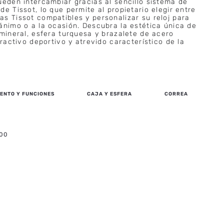
ueden intercambiar gracias al sencillo sistema de
e Tissot, lo que permite al propietario elegir entre
s Tissot compatibles y personalizar su reloj para
ánimo o a la ocasión. Descubra la estética única de
 mineral, esfera turquesa y brazalete de acero
tractivo deportivo y atrevido característico de la
ENTO Y FUNCIONES
CAJA Y ESFERA
CORREA
.00