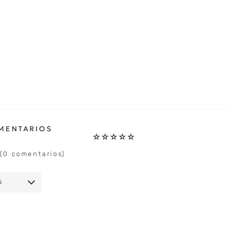
☆
☆
☆
☆
☆
(0 comentarios)
S
IO