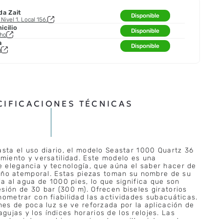
da Zait
Disponible
Nivel 1. Local 156.
cilio
Disponible
cho
a
Disponible
a
CIFICACIONES TÉCNICAS
asta el uso diario, el modelo Seastar 1000 Quartz 36
imiento y versatilidad. Este modelo es una
 elegancia y tecnología, que aúna el saber hacer de
iseño atemporal. Estas piezas toman su nombre de su
ia al agua de 1000 pies, lo que significa que son
sión de 30 bar (300 m). Ofrecen biseles giratorios
nometrar con fiabilidad las actividades subacuáticas.
ones de poca luz se ve reforzada por la aplicación de
ujas y los índices horarios de los relojes. Las