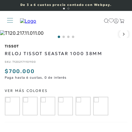
De 3 a 6 cuotas precio contado con Webpay.
TISSOT
RELOJ TISSOT SEASTAR 1000 38MM
SKU
:
T1202171101100
$
700
.
000
Paga hasta 6 cuotas, 0 de interés