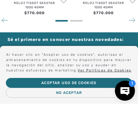
RELOJ TISSOT SEASTAR
RELOJ TISSOT SEASTAR
1000 45MM
1000 45MM
$
770
.
000
$
770
.
000
Sé el primero en conocer nuestras novedades:
Al hacer clic en "Aceptar uso de cookies", autorizas el
almacenamiento de cookies en tu dispositivo para mejorar
Forma parte de nuestros clientes exclusivos.
la navegación del sitio, analizar su uso y ayudar en
nuestros esfuerzos de marketing.
Ver Políticas de Cookies
ACEPTAR USO DE COOKIES
Centro de Ayuda
NO ACEPTAR
－
＋
AGREGAR AL CARRO
Nosotros