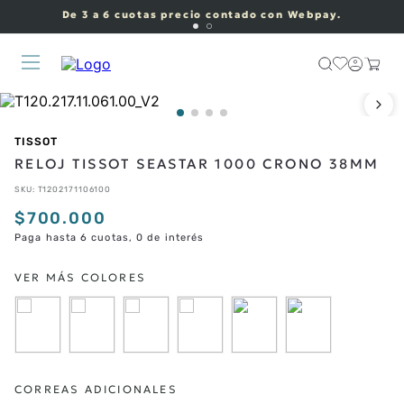
De 3 a 6 cuotas precio contado con Webpay.
TISSOT
RELOJ TISSOT SEASTAR 1000 CRONO 38MM
SKU
:
T1202171106100
$
700
.
000
Paga hasta 6 cuotas, 0 de interés
CORREAS ADICIONALES