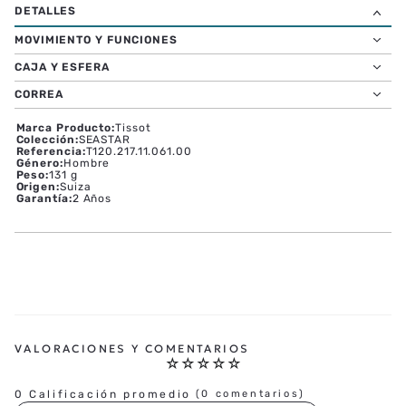
MOVIMIENTO Y FUNCIONES
CAJA Y ESFERA
CORREA
Marca Producto
:
Tissot
Colección
:
SEASTAR
Referencia
:
T120.217.11.061.00
Género
:
Hombre
Peso
:
131 g
Origen
:
Suiza
Garantía
:
2 Años
☆
☆
☆
☆
☆
0 Calificación promedio
(0 comentarios)