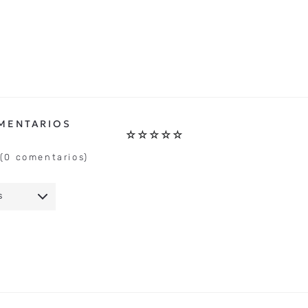
☆
☆
☆
☆
☆
(0 comentarios)
S
IO