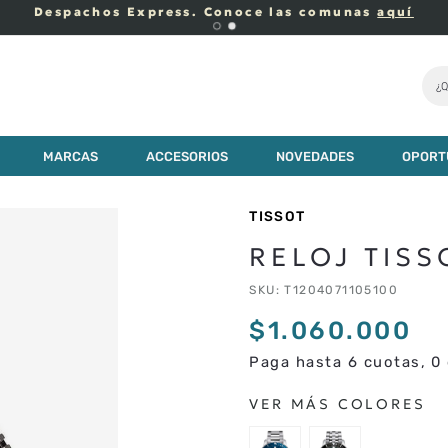
Despachos Express. Conoce las comunas
aquí
¿Q
0
MARCAS
ACCESORIOS
NOVEDADES
OPORT
TISSOT
RELOJ TISS
SKU
:
T1204071105100
$
1
.
060
.
000
Paga hasta 6 cuotas, 0 