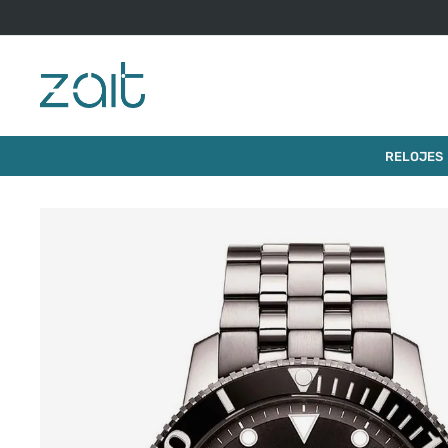
$
1
.
060
.
00
RELOJ TISSOT SEASTAR 1000 43MM
RELOJES