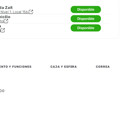
da Zait
Disponible
Nivel 1. Local 156.
cilio
Disponible
cho
a
Disponible
a
ENTO Y FUNCIONES
CAJA Y ESFERA
CORREA
.00