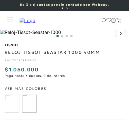
De 3 a 6 cuotas precio contado con Webpay.
TISSOT
RELOJ TISSOT SEASTAR 1000 40MM
SKU
:
T1208072205100
$
1
.
050
.
000
Paga hasta 6 cuotas, 0 de interés
CORREAS ADICIONALES