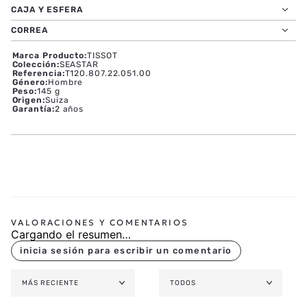
MOVIMIENTO Y FUNCIONES
CAJA Y ESFERA
CORREA
Marca Producto
:
TISSOT
Colección
:
SEASTAR
Referencia
:
T120.807.22.051.00
Género
:
Hombre
Peso
:
145 g
Origen
:
Suiza
Garantía
:
2 años