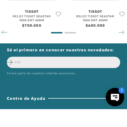
TISSOT
TISSOT
RELOJ TISSOT SEASTAR
RELOJ TISSOT SEASTAR
1000 GMT 40MM
1000 GMT 40MM
$
700
.
000
$
600
.
000
Sé el primero en conocer nuestras novedades:
Forma parte de nuestros clientes exclusivos.
－
＋
AGREGAR AL CARRO