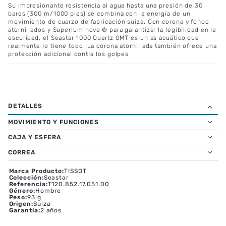
Su impresionante resistencia al agua hasta una presión de 30
bares (300 m/1000 pies) se combina con la energía de un
movimiento de cuarzo de fabricación suiza. Con corona y fondo
atornillados y Superluminova ® para garantizar la legibilidad en la
oscuridad, el Seastar 1000 Quartz GMT es un as acuático que
realmente lo tiene todo. La corona atornillada también ofrece una
protección adicional contra los golpes
MOVIMIENTO Y FUNCIONES
CAJA Y ESFERA
CORREA
Marca Producto
:
TISSOT
Colección
:
Seastar
Referencia
:
T120.852.17.051.00
Género
:
Hombre
Peso
:
93 g
Origen
:
Suiza
Garantía
:
2 años