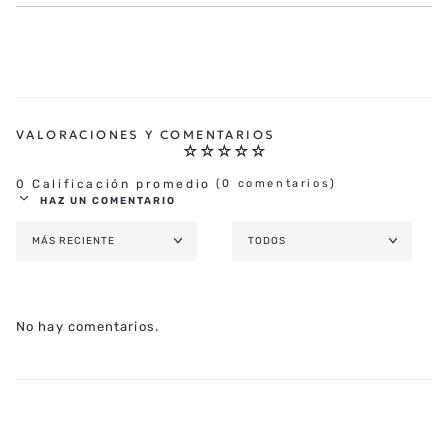
☆
☆
☆
☆
☆
0 Calificación promedio
(0 comentarios)
HAZ UN COMENTARIO
MÁS RECIENTE
TODOS
AGREGAR COMENTARIO
TÍTULO
No hay comentarios.
★
★
★
★
★
CALIFICA EL PRODUCTO DE 1 A 5 ESTRELLAS
TU NOMBRE