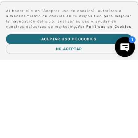
Sé el primero en conocer nuestras novedades:
Al hacer clic en "Aceptar uso de cookies", autorizas el
almacenamiento de cookies en tu dispositivo para mejorar
la navegación del sitio, analizar su uso y ayudar en
nuestros esfuerzos de marketing.
Ver Políticas de Cookies
Forma parte de nuestros clientes exclusivos.
ACEPTAR USO DE COOKIES
NO ACEPTAR
Centro de Ayuda
－
＋
AGREGAR AL CARRO
Nosotros
Compra empresa
Regalos Corporativos