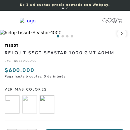
De 3 a 6 cuotas precio contado con Webpay.
TISSOT
RELOJ TISSOT SEASTAR 1000 GMT 40MM
SKU
:
T1208521705100
$
600
.
000
Paga hasta 6 cuotas, 0 de interés