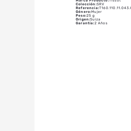
Marca Producto
:
Tissot
Colección
:
SRV
Referencia
:
T160.110.11.043
Género
:
Mujer
Peso
:
25 g
Origen
:
Suiza
Garantía
:
2 Años