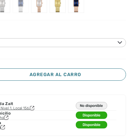
AGREGAR AL CARRO
da Zait
No disponible
Nivel 1. Local 156.
cilio
Disponible
cho
a
Disponible
a