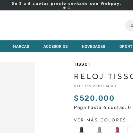
De 3 a 6 cuotas precio contado con Webpay.
¿Q
MARCAS
ACCESORIOS
NOVEDADES
OPORT
TISSOT
RELOJ TISS
SKU
:
T1601101104300
$
520
.
000
Paga hasta 6 cuotas, 0 