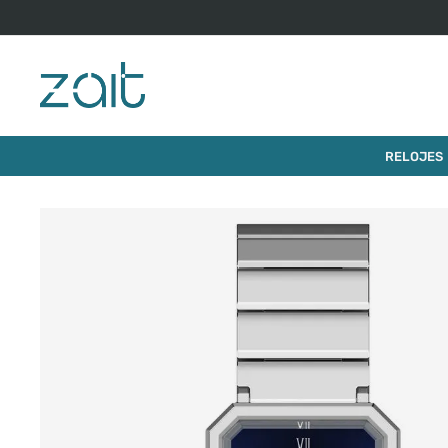
$
520
.
000
RELOJ TISSOT SRV 30X21MM
RELOJES