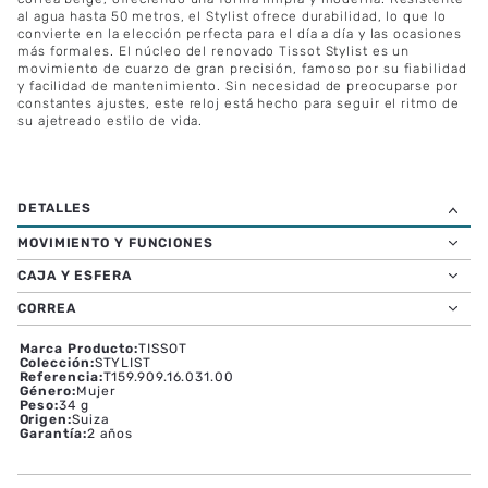
al agua hasta 50 metros, el Stylist ofrece durabilidad, lo que lo
convierte en la elección perfecta para el día a día y las ocasiones
más formales. El núcleo del renovado Tissot Stylist es un
movimiento de cuarzo de gran precisión, famoso por su fiabilidad
y facilidad de mantenimiento. Sin necesidad de preocuparse por
constantes ajustes, este reloj está hecho para seguir el ritmo de
su ajetreado estilo de vida.
MOVIMIENTO Y FUNCIONES
CAJA Y ESFERA
CORREA
Marca Producto
:
TISSOT
Colección
:
STYLIST
Referencia
:
T159.909.16.031.00
Género
:
Mujer
Peso
:
34 g
Origen
:
Suiza
Garantía
:
2 años