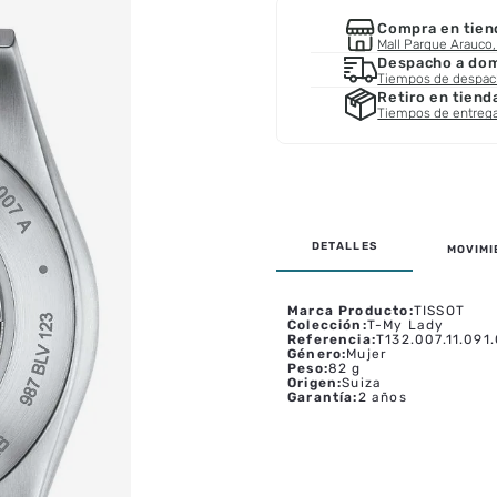
Compra en tien
Mall Parque Arauco, 
Despacho a domi
Tiempos de despa
Retiro en tiend
Tiempos de entreg
MOVIMI
Marca Producto
:
TISSOT
Colección
:
T-My Lady
Referencia
:
T132.007.11.091
Género
:
Mujer
Peso
:
82 g
Origen
:
Suiza
Garantía
:
2 años