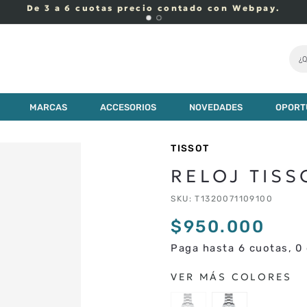
De 3 a 6 cuotas precio contado con Webpay.
¿Q
MARCAS
ACCESORIOS
NOVEDADES
OPORT
TISSOT
RELOJ TISS
SKU
:
T1320071109100
$
950
.
000
Paga hasta 6 cuotas, 0 