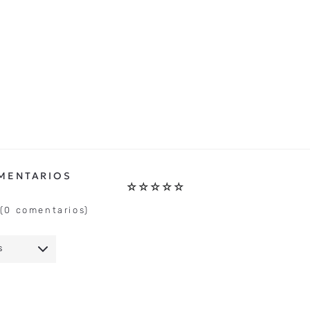
☆
☆
☆
☆
☆
(0 comentarios)
S
IO