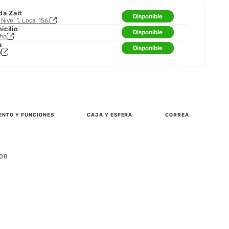
da Zait
Disponible
Nivel 1. Local 156.
cilio
Disponible
cho
a
Disponible
a
ENTO Y FUNCIONES
CAJA Y ESFERA
CORREA
.00