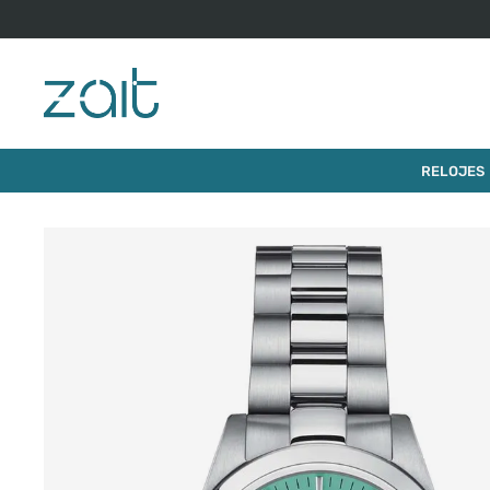
$
950
.
000
RELOJ TISSOT T-MY LADY 29MM
RELOJES