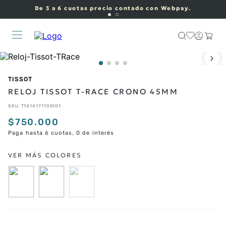
De 3 a 6 cuotas precio contado con Webpay.
TISSOT
RELOJ TISSOT T-RACE CRONO 45MM
SKU
:
T1414171105101
$
750
.
000
Paga hasta 6 cuotas, 0 de interés