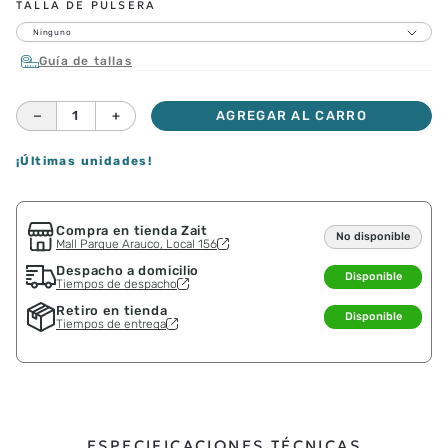
TALLA DE PULSERA
Ninguno
Guía de tallas
－
＋
AGREGAR AL CARRO
¡Últimas unidades!
Compra en tienda Zait
No disponible
Mall Parque Arauco, Local 156
Despacho a domicilio
Disponible
Tiempos de despacho
Retiro en tienda
Disponible
Tiempos de entrega
ESPECIFICACIONES TÉCNICAS