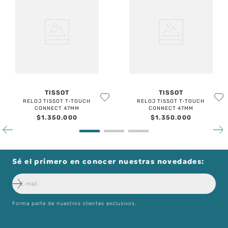
TISSOT
TISSOT
RELOJ TISSOT T-TOUCH
RELOJ TISSOT T-TOUCH
CONNECT 47MM
CONNECT 47MM
$
1
.
350
.
000
$
1
.
350
.
000
Sé el primero en conocer nuestras novedades:
Forma parte de nuestros clientes exclusivos.