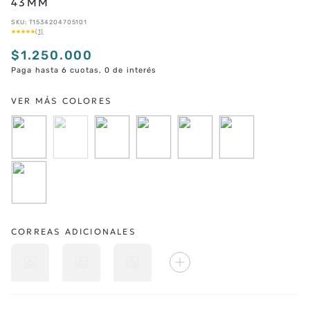
43MM
SKU
:
T1534204705101
★
★
★
★
★
(
1
)
$
1
.
250
.
000
Paga hasta 6 cuotas, 0 de interés
CORREAS ADICIONALES