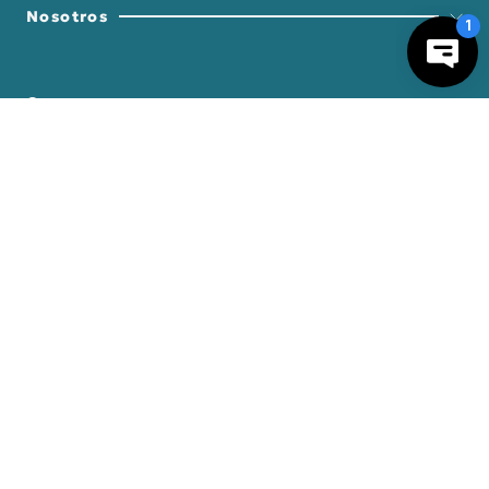
Nosotros
Compra empresa
－
＋
AGREGAR AL CARRO
Regalos Corporativos
Busca Inspiración