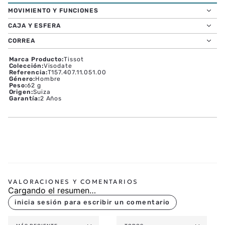
MOVIMIENTO Y FUNCIONES
CAJA Y ESFERA
CORREA
Marca Producto
:
Tissot
Colección
:
Visodate
Referencia
:
T157.407.11.051.00
Género
:
Hombre
Peso
:
62 g
Origen
:
Suiza
Garantía
:
2 Años
Cargando el resumen…