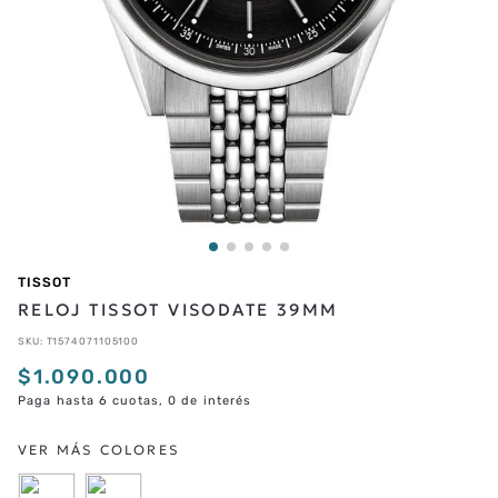
TISSOT
RELOJ TISSOT VISODATE 39MM
SKU
:
T1574071105100
$
1
.
090
.
000
Paga hasta 6 cuotas, 0 de interés