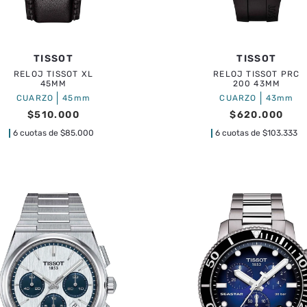
TISSOT
TISSOT
RELOJ TISSOT XL
RELOJ TISSOT PRC
45MM
200 43MM
|
|
CUARZO
45mm
CUARZO
43mm
$
510
.
000
$
620
.
000
6 cuotas de
$
85.000
6 cuotas de
$
103.333