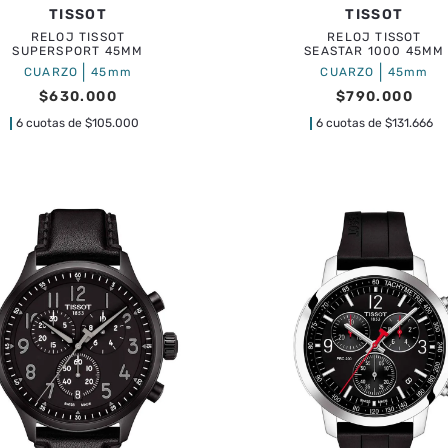
TISSOT
TISSOT
RELOJ TISSOT
RELOJ TISSOT
SUPERSPORT 45MM
SEASTAR 1000 45MM
|
|
CUARZO
45mm
CUARZO
45mm
$
630
.
000
$
790
.
000
6 cuotas de
$
105.000
6 cuotas de
$
131.666