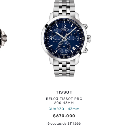
TISSOT
RELOJ TISSOT PRC
200 43MM
|
CUARZO
43mm
$
670
.
000
6 cuotas de
$
111.666