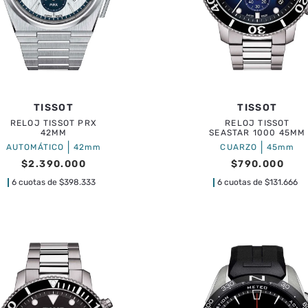
TISSOT
TISSOT
RELOJ TISSOT PRX
RELOJ TISSOT
42MM
SEASTAR 1000 45MM
|
|
AUTOMÁTICO
42mm
CUARZO
45mm
$
2
.
390
.
000
$
790
.
000
6 cuotas de
$
398.333
6 cuotas de
$
131.666