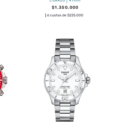
|
CUARZO
47mm
$
1
.
350
.
000
6 cuotas de
$
225.000