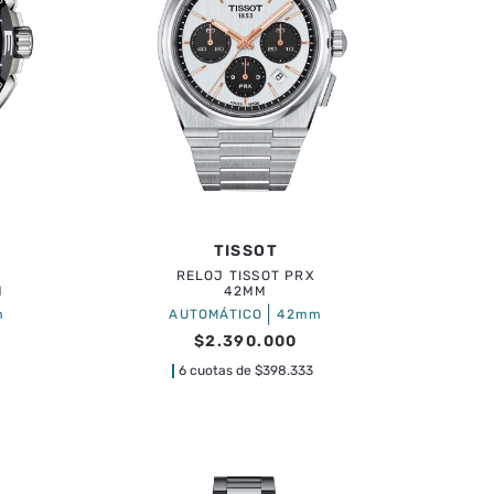
TISSOT
RELOJ TISSOT PRX
M
42MM
|
m
AUTOMÁTICO
42mm
$
2
.
390
.
000
6 cuotas de
$
398.333