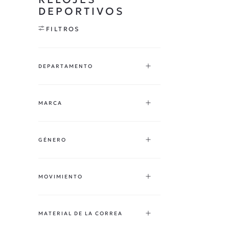
DEPORTIVOS
FILTROS
DEPARTAMENTO
RELOJES
MARCA
OPORTUNIDADES
LONGINES
GÉNERO
TISSOT
MIDO
HOMBRE
MOVIMIENTO
RADO
MUJER
CERTINA
UNISEX
AUTOMÁTICO
MATERIAL DE LA CORREA
CUARZO