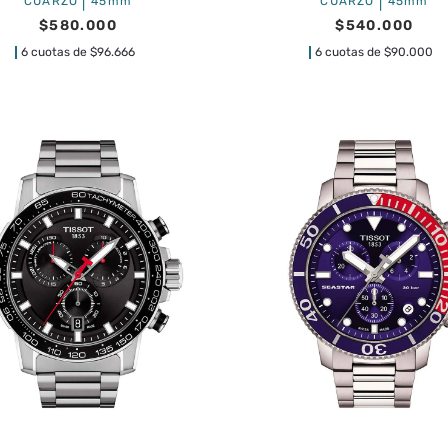
|
|
CUARZO
45mm
CUARZO
45mm
$
580
.
000
$
540
.
000
6 cuotas de
$
96.666
6 cuotas de
$
90.000