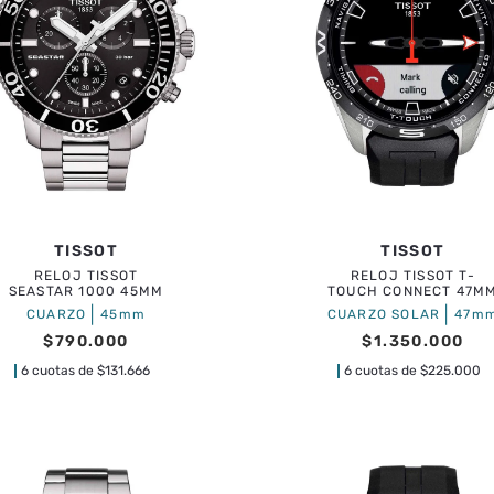
TISSOT
TISSOT
RELOJ TISSOT
RELOJ TISSOT T-
SEASTAR 1000 45MM
TOUCH CONNECT 47M
|
|
CUARZO
45mm
CUARZO SOLAR
47m
$
790
.
000
$
1
.
350
.
000
6 cuotas de
$
131.666
6 cuotas de
$
225.000