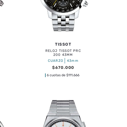
TISSOT
RELOJ TISSOT PRC
200 43MM
|
CUARZO
43mm
$
670
.
000
6 cuotas de
$
111.666